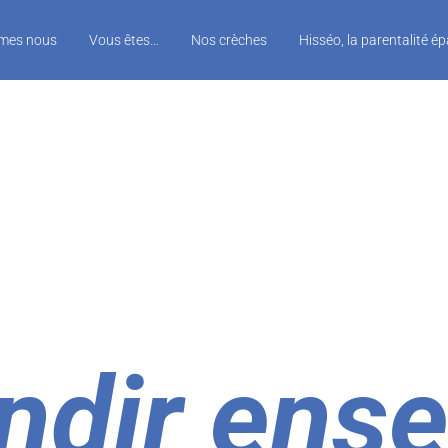
mes nous
Vous êtes…
Nos crèches
Hisséo, la parentalité é
ndir ens