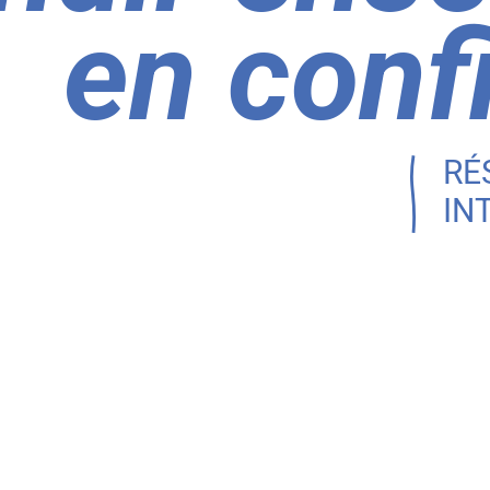
en conf
RÉ
IN