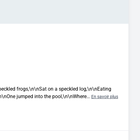
ckled frogs,\n\nSat on a speckled log,\n\nEating
\n\nOne jumped into the pool,\n\nWhere…
En savoir plus