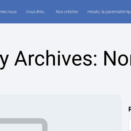
mes nous
Vous êtes…
Nos crèches
Hisséo, la parentalité é
y Archives:
No