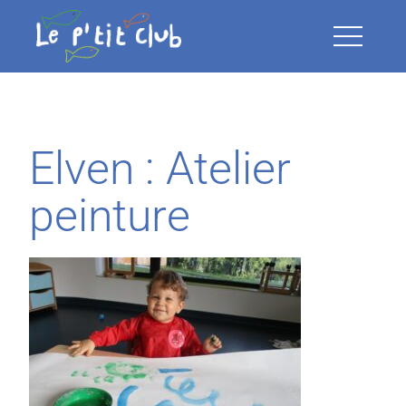
Open Me
Elven : Atelier
peinture