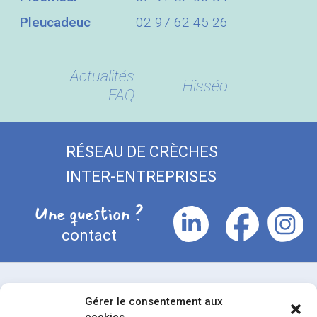
Pleucadeuc
02 97 62 45 26
Actualités
Hisséo
FAQ
RÉSEAU DE CRÈCHES
INTER-ENTREPRISES
Une question ?
contact
Notre podcast
Gérer le consentement aux
Disponible sur toutes les plateformes