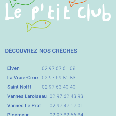
DÉCOUVREZ
NOS CRÈCHES
Elven
02 97 67 61 08
La Vraie-Croix
02 97 69 81 83
Saint Nolff
02 97 63 40 40
Vannes Laroiseau
02 97 62 43 93
Vannes Le Prat
02 97 47 17 01
Ploemeur
02 97 82 66 84